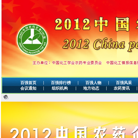
|
|
|
百强首页
百强排行榜
百强人物
百强风采
|
|
|
|
会议通知
组织机构
地方动态
农药资讯