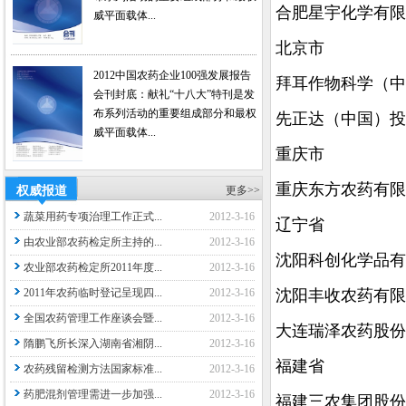
合肥星宇化学有限
威平面载体...
北京市
2012中国农药企业100强发展报告
拜耳作物科学（中
会刊封底：献礼“十八大”特刊是发
布系列活动的重要组成部分和最权
先正达（中国）投
威平面载体...
重庆市
重庆东方农药有限
权威报道
更多>>
蔬菜用药专项治理工作正式...
2012-3-16
辽宁省
由农业部农药检定所主持的...
2012-3-16
沈阳科创化学品有
农业部农药检定所2011年度...
2012-3-16
2011年农药临时登记呈现四...
2012-3-16
沈阳丰收农药有限
全国农药管理工作座谈会暨...
2012-3-16
大连瑞泽农药股份
隋鹏飞所长深入湖南省湘阴...
2012-3-16
福建省
农药残留检测方法国家标准...
2012-3-16
药肥混剂管理需进一步加强...
2012-3-16
福建三农集团股份