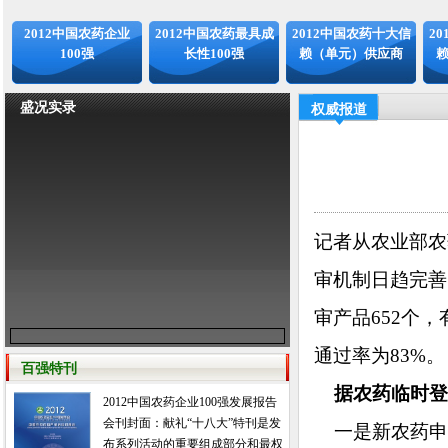
2012中国农药企业
2012中国农药最具成
2012中国农药十大信
2
100强
长性100强
赖（单元）供应商
盛况实录
权威报道
记者从农业部农
审机制日趋完善
审产品652个
通过率为83%。
百强特刊
据农药临时登
2012中国农药企业100强发展报告
会刊封面：献礼“十八大”特刊是发
一是新农药申请
布系列活动的重要组成部分和最权