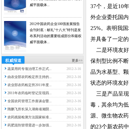
威平面载体...
37个，是近1
外企业委托国内
2012中国农药企业100强发展报告
25%。表明我
会刊封底：献礼“十八大”特刊是发
布系列活动的重要组成部分和最权
并具备了一定的
威平面载体...
二是环境友好
保剂型比例不断
权威报道
更多>>
蔬菜用药专项治理工作正式...
2012-3-16
品为水基型、颗
由农业部农药检定所主持的...
2012-3-16
状态的环境友好
农业部农药检定所2011年度...
2012-3-16
三是产品呈现低
2011年农药临时登记呈现四...
2012-3-16
全国农药管理工作座谈会暨...
2012-3-16
毒，其余均为低
隋鹏飞所长深入湖南省湘阴...
2012-3-16
源、微生物农药
农药残留检测方法国家标准...
2012-3-16
药肥混剂管理需进一步加强...
2012-3-16
的23个新农药