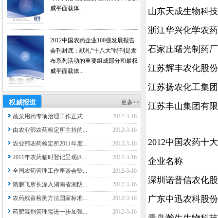
威平面载体...
山东天成生物科技
浙江华兴化学农药
2012中国农药企业100强发展报告
石家庄曙光制药厂
会刊封底：献礼“十八大”特刊是发
布系列活动的重要组成部分和最权
江苏辉丰农化股份
威平面载体...
江苏扬农化工集团
权威报道
更多>>
江苏丰山集团有限
蔬菜用药专项治理工作正式...
2012-3-16
由农业部农药检定所主持的...
2012-3-16
2012中国农药十
农业部农药检定所2011年度...
2012-3-16
2011年农药临时登记呈现四...
2012-3-16
企业名称
全国农药管理工作座谈会暨...
2012-3-16
深圳诺普信农化股
隋鹏飞所长深入湖南省湘阴...
2012-3-16
广东中迅农科股份
农药残留检测方法国家标准...
2012-3-16
药肥混剂管理需进一步加强...
2012-3-16