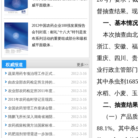
威平面载体...
督抽查结果。现
一、基本情况
2012中国农药企业100强发展报告
会刊封底：献礼“十八大”特刊是发
本次抽查由北
布系列活动的重要组成部分和最权
威平面载体...
浙江、安徽、福
重庆、四川、贵
权威报道
更多>>
业行政主管部门
蔬菜用药专项治理工作正式...
2012-3-16
其中杀虫剂168
由农业部农药检定所主持的...
2012-3-16
农业部农药检定所2011年度...
2012-3-16
水稻、小麦、玉
2011年农药临时登记呈现四...
2012-3-16
二、抽查结果
全国农药管理工作座谈会暨...
2012-3-16
（一）产品质量
隋鹏飞所长深入湖南省湘阴...
2012-3-16
农药残留检测方法国家标准...
2012-3-16
88.1%。其中杀
药肥混剂管理需进一步加强...
2012-3-16