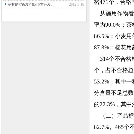
格471个，合格率
草甘膦混配制剂应慎重开发...
2012-3-16
从施用作物看，蔬
率为90.0%；
86.5%；小麦
87.3%；棉花用
314个不合格
个，占不合格总
53.2%，其
分含量不足总数
的22.3%，
（二）产品标签
82.7%。4