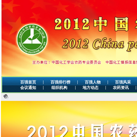
|
|
|
百强首页
百强排行榜
百强人物
百强风采
|
|
|
|
会议通知
组织机构
地方动态
农药资讯