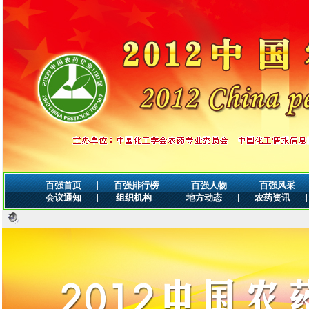
|
|
|
百强首页
百强排行榜
百强人物
百强风采
|
|
|
|
会议通知
组织机构
地方动态
农药资讯