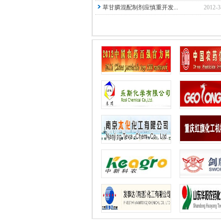
草甘膦混配制剂应慎重开发...
2012-3