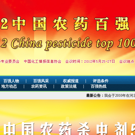
|
|
|
百强人物
百强风采
权威报道
评选条件
|
|
|
地方动态
农药资讯
政策法规
百强热线
最新公告：
我会于2010年在河北省