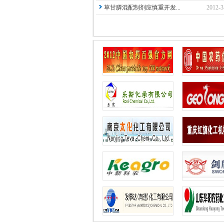
草甘膦混配制剂应慎重开发...
2012-3