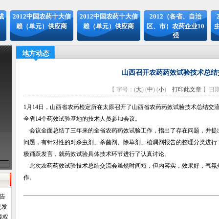
成
2012中国农药十大信
2012中国农药十大信
2012（各省、自治
赖（单元）供应商
赖（单元）供应商
区、市）农药企业10
强
地方动态
山西召开农药药效试验技术总结
【 字号：(
大
) (
中
) (
小
)
打印此文章
】日期：
1月14日，山西省农药检定所在太原召开了山西省农药药效试验技术总结交
全省14个药效试验基地的技术人员参加会议。
会议全面总结了三年来的全省农药药效试验工作，指出了存在问题，并提
问题，有针对性的对杀虫剂、杀菌剂、除草剂、植调剂报告的整理分类进行
极踊跃发言，就药效试验具体技术环节进行了认真讨论。
此次农药药效试验技术总结交流会虽然时间短，但内容实，效果好，气氛
作。
报告
是发
最权